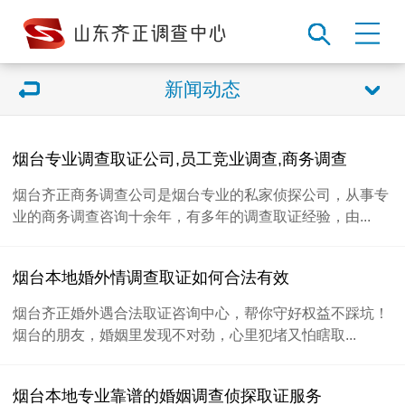
新闻动态
烟台专业调查取证公司,员工竞业调查,商务调查
烟台齐正商务调查公司是烟台专业的私家侦探公司，从事专
业的商务调查咨询十余年，有多年的调查取证经验，由...
烟台本地婚外情调查取证如何合法有效
烟台齐正婚外遇合法取证咨询中心，帮你守好权益不踩坑！
烟台的朋友，婚姻里发现不对劲，心里犯堵又怕瞎取...
烟台本地专业靠谱的婚姻调查侦探取证服务